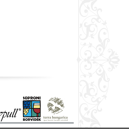
16 e-mail:
natura@sopronivinoteka.hu