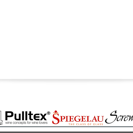
 Sopron, Várkerület 24. Tel.: +36-30/9866-488, Bolt: +36-99-790-9