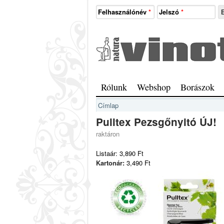
Ugrás a tartalomra
Felhasználónév
*
Jelszó
*
Natura
Vinotéka
Sopron
Főmenü
Rólunk
Webshop
Borászok
Jelenlegi hely
Címlap
Pulltex Pezsgőnyitó ÚJ!
raktáron
Listaár:
3,890 Ft
Kartonár:
3,490 Ft