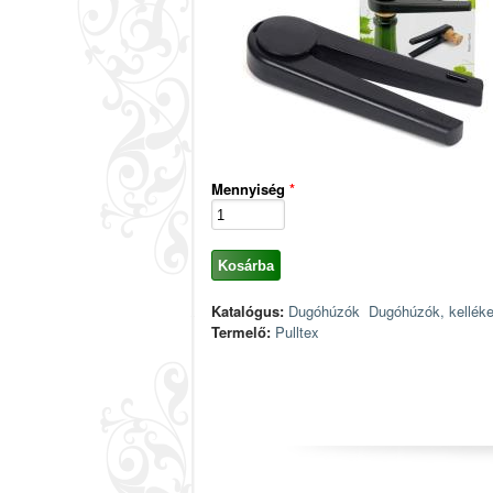
Mennyiség
*
Katalógus:
Dugóhúzók
Dugóhúzók, kellék
Termelő:
Pulltex