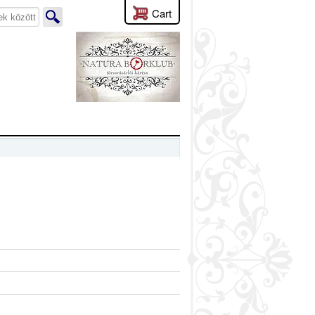
Cart
lyen