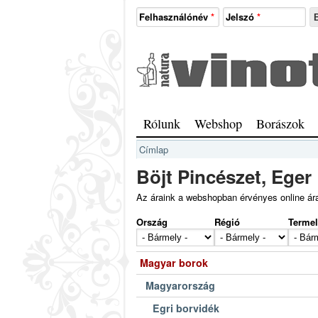
Ugrás a tartalomra
Felhasználónév
*
Jelszó
*
Natura
Vinotéka
Sopron
Főmenü
Rólunk
Webshop
Borászok
Jelenlegi hely
Címlap
Böjt Pincészet, Eger
Az áraink a webshopban érvényes online ár
Ország
Régió
Terme
Magyar borok
Magyarország
Egri borvidék