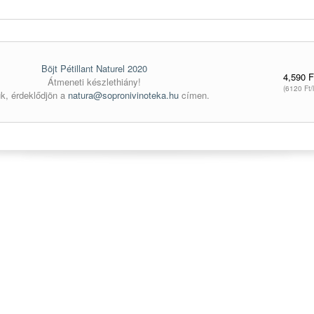
Böjt Pétillant Naturel 2020
4,590 F
Átmeneti készlethiány!
(6120 Ft/l
ük, érdeklődjön a
natura@sopronivinoteka.hu
címen.