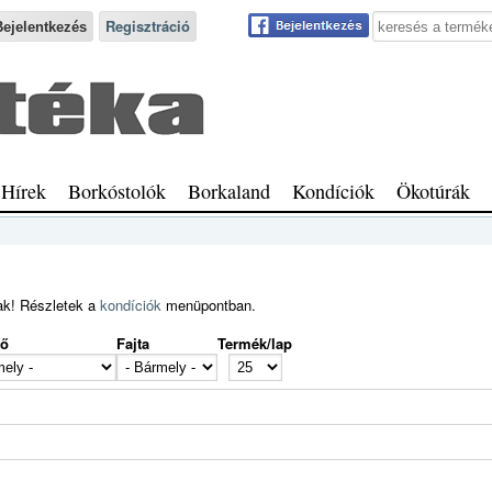
Keresés a webhe
Regisztráció
Hírek
Borkóstolók
Borkaland
Kondíciók
Ökotúrák
ak! Részletek a
kondíciók
menüpontban.
lő
Fajta
Termék/lap