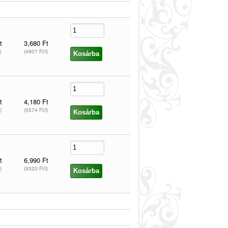
t
3,680 Ft
)
(4907 Ft/l)
t
4,180 Ft
)
(5574 Ft/l)
t
6,990 Ft
)
(9320 Ft/l)