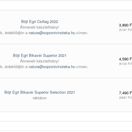
Böjt Egri Csillag 2022
3,890 F
Átmeneti készlethiány!
(5187 Ft/l
ük, érdeklődjön a
natura@sopronivinoteka.hu
címen.
Böjt Egri Bikavér Superior 2021
4,590 F
Átmeneti készlethiány!
(6120 Ft/l
ük, érdeklődjön a
natura@sopronivinoteka.hu
címen.
Böjt Egri Bikavér Superior Selection 2021
7,490 F
raktáron
(9987 Ft/l