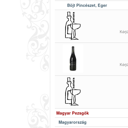
Böjt Pincészet, Eger
Kérj
Kérj
Magyar Pezsgők
Magyarország