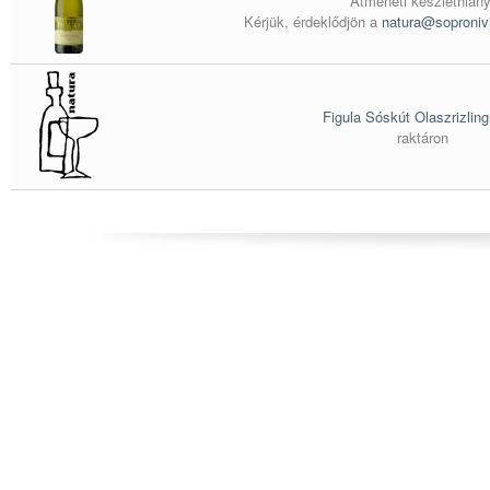
Átmeneti készlethiány
Kérjük, érdeklődjön a
natura@soproniv
Figula Sóskút Olaszrizlin
raktáron