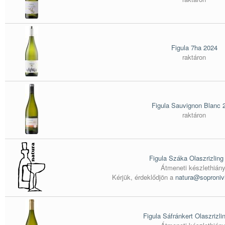
Figula 7ha 2024
raktáron
Figula Sauvignon Blanc 
raktáron
Figula Száka Olaszrizling
Átmeneti készlethiány
Kérjük, érdeklődjön a
natura@soproniv
Figula Sáfránkert Olaszrizli