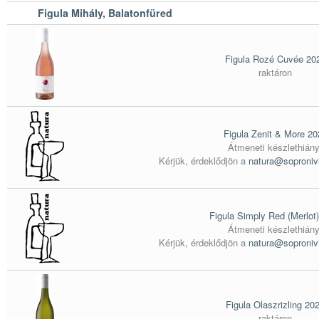
Figula Mihály, Balatonfüred
Figula Rozé Cuvée 20
raktáron
Figula Zenit & More 20
Átmeneti készlethiány
Kérjük, érdeklődjön a
natura@soproniv
Figula Simply Red (Merlot
Átmeneti készlethiány
Kérjük, érdeklődjön a
natura@soproniv
Figula Olaszrizling 20
raktáron