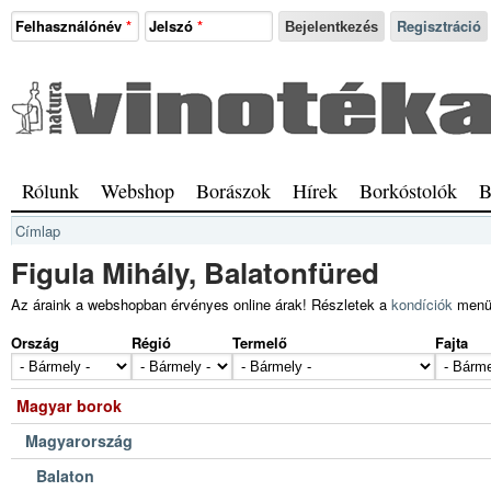
Ugrás a tartalomra
Felhasználónév
*
Jelszó
*
Regisztráció
Natura
Vinotéka
Sopron
Főmenü
Rólunk
Webshop
Borászok
Hírek
Borkóstolók
B
Jelenlegi hely
Címlap
Figula Mihály, Balatonfüred
Az áraink a webshopban érvényes online árak! Részletek a
kondíciók
menü
Ország
Régió
Termelő
Fajta
Magyar borok
Magyarország
Balaton