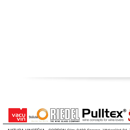
NATURA VINOTÉKA - SOPRON Cím: 9400 Sopron, Várkerület 24. Tel