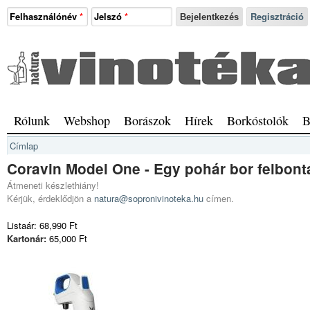
Ugrás a tartalomra
Felhasználónév
*
Jelszó
*
Regisztráció
Natura
Vinotéka
Sopron
Főmenü
Rólunk
Webshop
Borászok
Hírek
Borkóstolók
B
Jelenlegi hely
Címlap
Coravin Model One - Egy pohár bor felbont
Átmeneti készlethiány!
Kérjük, érdeklődjön a
natura@sopronivinoteka.hu
címen.
Listaár:
68,990 Ft
Kartonár:
65,000 Ft