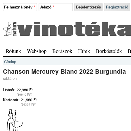
Ugrás a tartalomra
Felhasználónév
*
Jelszó
*
Regisztráció
Natura
Vinotéka
Sopron
Főmenü
Rólunk
Webshop
Borászok
Hírek
Borkóstolók
B
Jelenlegi hely
Címlap
Chanson Mercurey Blanc 2022 Burgundia
raktáron
Listaár:
22,980 Ft
(30640 Ft/l)
Kartonár:
21,980 Ft
(29307 Ft/l)