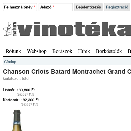
Ugrás a tartalomra
Felhasználónév
*
Jelszó
*
Regisztráció
Natura
Vinotéka
Sopron
Főmenü
Rólunk
Webshop
Borászok
Hírek
Borkóstolók
B
Jelenlegi hely
Címlap
Chanson Criots Batard Montrachet Grand 
korlátozott tétel
Listaár:
189,800 Ft
(253067 Ft/l)
Kartonár:
182,300 Ft
(243067 Ft/l)