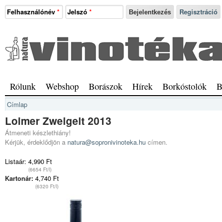
Ugrás a tartalomra
Felhasználónév
*
Jelszó
*
Regisztráció
Natura
Vinotéka
Sopron
Főmenü
Rólunk
Webshop
Borászok
Hírek
Borkóstolók
B
Jelenlegi hely
Címlap
Loimer Zweigelt 2013
Átmeneti készlethiány!
Kérjük, érdeklődjön a
natura@sopronivinoteka.hu
címen.
Listaár:
4,990 Ft
(6654 Ft/l)
Kartonár:
4,740 Ft
(6320 Ft/l)