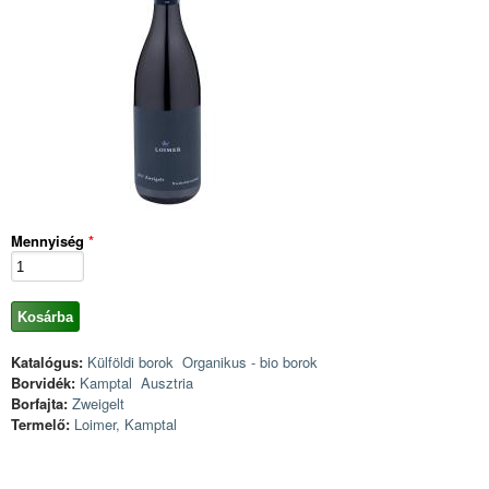
Mennyiség
*
Katalógus:
Külföldi borok
Organikus - bio borok
Borvidék:
Kamptal
Ausztria
Borfajta:
Zweigelt
Termelő:
Loimer, Kamptal