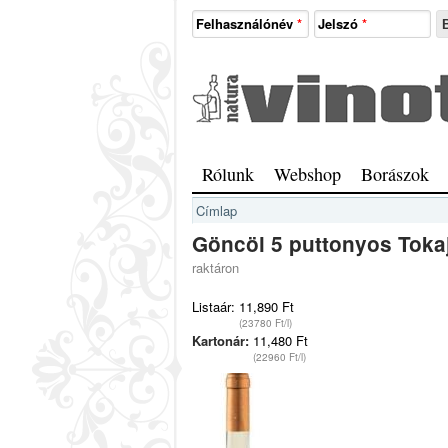
Ugrás a tartalomra
Felhasználónév
*
Jelszó
*
Natura
Vinotéka
Sopron
Főmenü
Rólunk
Webshop
Borászok
Jelenlegi hely
Címlap
Göncöl 5 puttonyos Toka
raktáron
Listaár:
11,890 Ft
(23780 Ft/l)
Kartonár:
11,480 Ft
(22960 Ft/l)