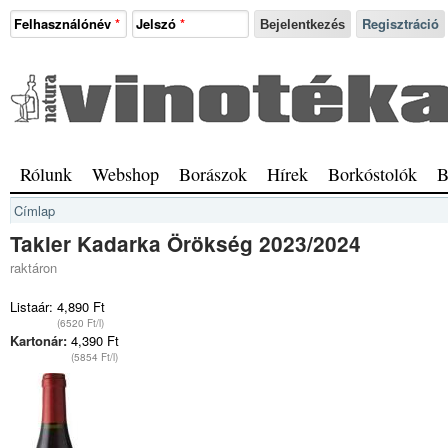
Ugrás a tartalomra
Felhasználónév
*
Jelszó
*
Regisztráció
Natura
Vinotéka
Sopron
Főmenü
Rólunk
Webshop
Borászok
Hírek
Borkóstolók
B
Jelenlegi hely
Címlap
Takler Kadarka Örökség 2023/2024
raktáron
Listaár:
4,890 Ft
(6520 Ft/l)
Kartonár:
4,390 Ft
(5854 Ft/l)