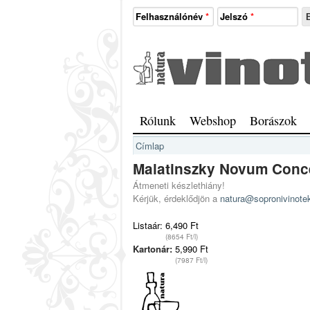
Ugrás a tartalomra
Felhasználónév
*
Jelszó
*
Natura
Vinotéka
Sopron
Főmenü
Rólunk
Webshop
Borászok
Jelenlegi hely
Címlap
Malatinszky Novum Conce
Átmeneti készlethiány!
Kérjük, érdeklődjön a
natura@sopronivinote
Listaár:
6,490 Ft
(8654 Ft/l)
Kartonár:
5,990 Ft
(7987 Ft/l)