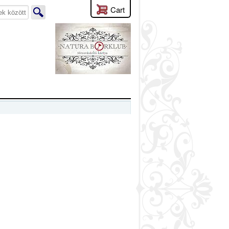
Cart
lyen