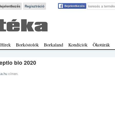
Keresés a webhe
Regisztráció
Hírek
Borkóstolók
Borkaland
Kondíciók
Ökotúrák
ptio bio 2020
ka.hu
címen.