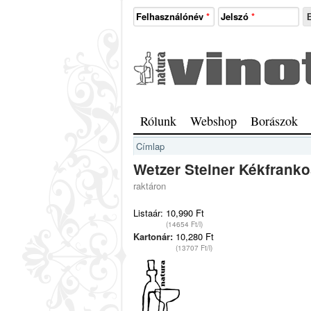
Ugrás a tartalomra
Felhasználónév
*
Jelszó
*
Natura
Vinotéka
Sopron
Főmenü
Rólunk
Webshop
Borászok
Jelenlegi hely
Címlap
Wetzer Steiner Kékfrank
raktáron
Listaár:
10,990 Ft
(14654 Ft/l)
Kartonár:
10,280 Ft
(13707 Ft/l)