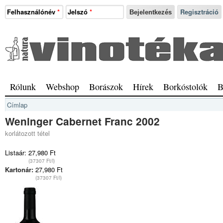
Ugrás a tartalomra
Felhasználónév
*
Jelszó
*
Regisztráció
Natura
Vinotéka
Sopron
Főmenü
Rólunk
Webshop
Borászok
Hírek
Borkóstolók
B
Jelenlegi hely
Címlap
Weninger Cabernet Franc 2002
korlátozott tétel
Listaár:
27,980 Ft
(37307 Ft/l)
Kartonár:
27,980 Ft
(37307 Ft/l)