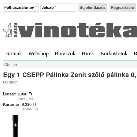
Ugrás a tartalomra
Felhasználónév
*
Jelszó
*
Regisztráció
Natura
Vinotéka
Sopron
Főmenü
Rólunk
Webshop
Borászok
Hírek
Borkóstolók
B
Jelenlegi hely
Címlap
Egy 1 CSEPP Pálinka Zenit szőlő pálinka 0,
raktáron
Listaár:
9,890 Ft
(28258 Ft/l)
Kartonár:
9,380 Ft
(26800 Ft/l)