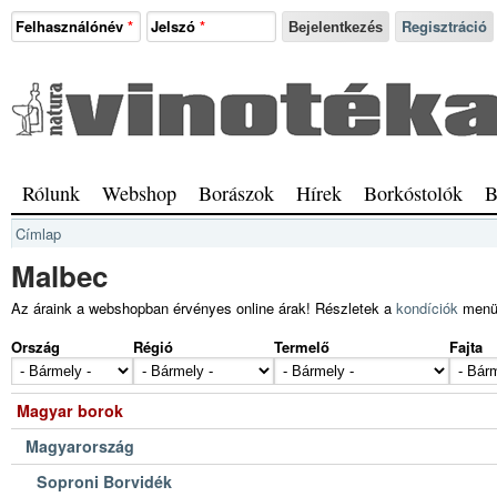
Ugrás a tartalomra
Felhasználónév
*
Jelszó
*
Regisztráció
Natura
Vinotéka
Sopron
Főmenü
Rólunk
Webshop
Borászok
Hírek
Borkóstolók
B
Jelenlegi hely
Címlap
Malbec
Az áraink a webshopban érvényes online árak! Részletek a
kondíciók
menü
Ország
Régió
Termelő
Fajta
Magyar borok
Magyarország
Soproni Borvidék